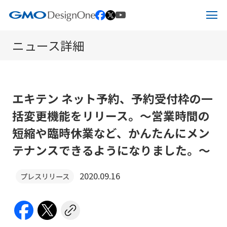
ペ
ー
ニュース詳細
ジ
ホーム
の
先
サービス
頭
エキテン ネット予約、予約受付枠の一
IR情報
サービス
括変更機能をリリース。～営業時間の
で
短縮や臨時休業など、かんたんにメン
す
企業情報
エキテン byGMOについて
IR情報
テナンスできるようになりました。～
こ
の
2020.09.16
プレスリリース
ニュース
ITオフショア開発
IRニュース
企業情報
ペ
ー
お問い合わせ
Web制作・受託開発
IRライブラリー
メッセージ
ジ