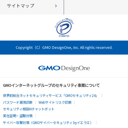
サイトマップ
会社概要・アクセス
企業情報DB byGMO
沿革
CSR
Copyright（C）GMO DesignOne, Inc. All rights reserved.
GMOインターネットグループのセキュリティ事業について
世界初総合ネットセキュリティサービス「GMOセキュリティ24」
パスワード漏洩診断
Webサイトリスク診断
セキュリティ相談AIチャットボット
実在証明・盗聴対策
サイバー攻撃対策（GMOサイバーセキュリティ byイエラエ）