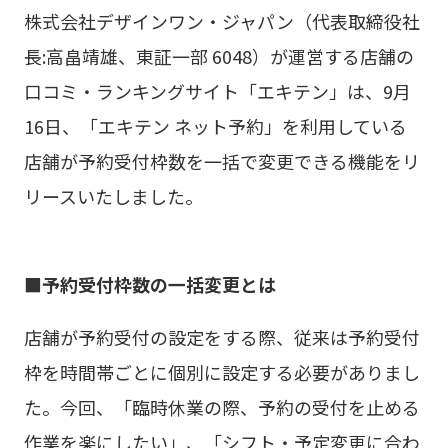
株式会社デザインワン・ジャパン（代表取締役社
の
会社概要・アクセス
長:高畠靖雄、東証一部 6048）が運営する店舗の
本
口コミ・ランキングサイト「エキテン」は、9月
文
沿革
16日、「エキテン ネット予約」を利用している
へ
店舗が予約受付枠数を一括で変更できる機能をリ
CSR
移
リースいたしました。
動
■予約受付枠数の一括変更とは
店舗が予約受付の設定をする際、従来は予約受付
枠を時間帯ごとに個別に設定する必要がありまし
た。今回、「臨時休業の際、予約の受付を止める
作業を楽にしたい」、「シフト・予定変更に合わ