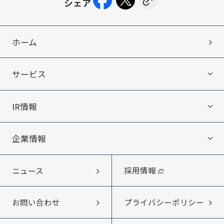
ホーム
サービス
IR情報
サービス
企業情報
IR情報
エキテン byGMOについて
採用情報
ニュース
企業情報
IRニュース
ITオフショア開発
プライバシーポリシー
お問い合わせ
メッセージ
IRライブラリー
Web制作・受託開発