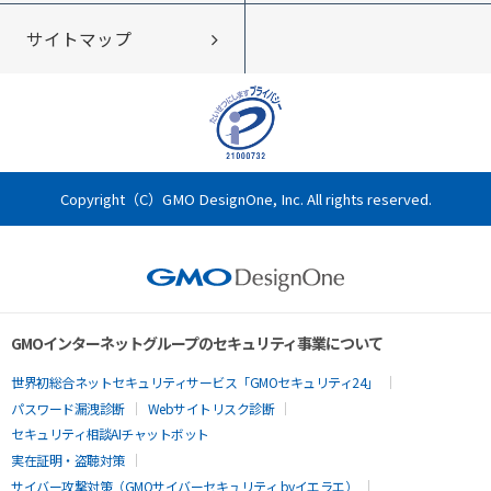
サイトマップ
会社概要・アクセス
企業情報DB byGMO
沿革
CSR
Copyright（C）GMO DesignOne, Inc. All rights reserved.
GMOインターネットグループのセキュリティ事業について
世界初総合ネットセキュリティサービス「GMOセキュリティ24」
パスワード漏洩診断
Webサイトリスク診断
セキュリティ相談AIチャットボット
実在証明・盗聴対策
サイバー攻撃対策（GMOサイバーセキュリティ byイエラエ）