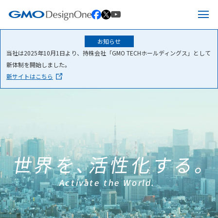
ペ
ー
ジ
お知らせ
ホーム
当社は2025年10月1日より、持株会社「GMO TECHホールディングス」として
の
新体制を開始しました。
先
サービス
新サイトはこちら
頭
IR情報
サービス
で
す
企業情報
エキテン byGMOについて
IR情報
こ
世界を､活性化する｡
の
ニュース
ITオフショア開発
IRニュース
企業情報
ペ
Activate the World.
ー
お問い合わせ
Web制作・受託開発
IRライブラリー
メッセージ
ジ