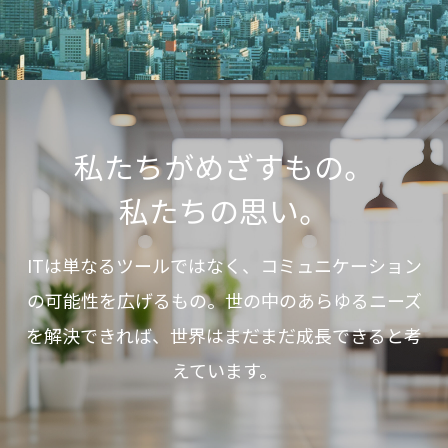
の
会社概要・アクセス
本
文
沿革
へ
私たちがめざすもの。
CSR
移
動
私たちの思い。
ITは単なるツールではなく、コミュニケーション
の可能性を広げるもの。世の中のあらゆるニーズ
を解決できれば、世界はまだまだ成長できると
考
えています。