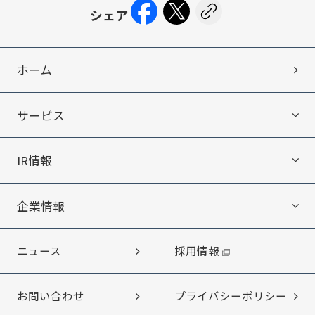
ホーム
サービス
IR情報
サービス
企業情報
IR情報
エキテン byGMOについて
採用情報
ニュース
企業情報
IRニュース
ITオフショア開発
プライバシーポリシー
お問い合わせ
メッセージ
IRライブラリー
Web制作・受託開発