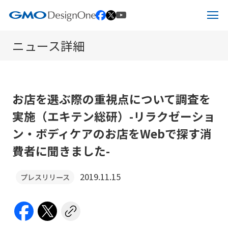
ペ
ー
ニュース詳細
ジ
ホーム
の
先
サービス
頭
お店を選ぶ際の重視点について調査を
IR情報
サービス
実施（エキテン総研）
-リラクゼーショ
で
ン・ボディケアのお店をWebで探す消
す
企業情報
エキテン byGMOについて
IR情報
費者に聞きました-
こ
の
2019.11.15
プレスリリース
ニュース
ITオフショア開発
IRニュース
企業情報
ペ
ー
お問い合わせ
Web制作・受託開発
IRライブラリー
メッセージ
ジ