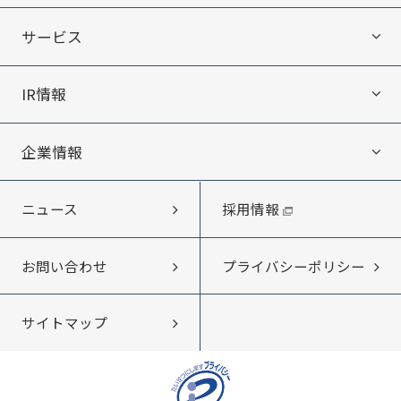
サービス
IR情報
サービス
企業情報
IR情報
エキテン byGMOについて
採用情報
ニュース
企業情報
IRニュース
ITオフショア開発
プライバシーポリシー
お問い合わせ
メッセージ
IRライブラリー
Web制作・受託開発
サイトマップ
会社概要・アクセス
企業情報DB byGMO
沿革