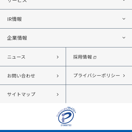
IR情報
サービス
企業情報
IR情報
エキテン byGMOについて
採用情報
ニュース
企業情報
IRニュース
ITオフショア開発
プライバシーポリシー
お問い合わせ
メッセージ
IRライブラリー
Web制作・受託開発
サイトマップ
会社概要・アクセス
企業情報DB byGMO
沿革