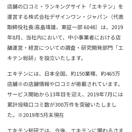
店舗の口コミ・ランキングサイト「エキテン」を
の
会社概要・アクセス
運営する株式会社デザインワン・ジャパン（代表
本
取締役社長:高畠靖雄、東証一部 6048）は、2019
文
沿革
年8月、当社内において、中小事業者における店
へ
舗運営・経営についての調査・研究開発部門「エ
CSR
移
キテン総研」を設立いたします。
動
エキテンには、日本全国、約150業種、約465万
店舗※の店舗情報や口コミが掲載されています。
サービス開始から13年目を迎え、2019年7月には
累計投稿口コミ数が300万件を突破いたしまし
た。※2019年5月末現在
エキテン総研では、今後、エキテンに関わるさま