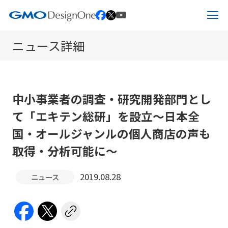
ペ
ー
ニュース詳細
ジ
ホーム
の
先
サービス
頭
中小事業者の調査・研究開発部門とし
IR情報
サービス
て「エキテン総研」を設立
～日本全
で
国・オールジャンルの個人商店の声も
す
企業情報
エキテン byGMOについて
IR情報
取得・分析可能に～
こ
の
2019.08.28
ニュース
ニュース
ITオフショア開発
IRニュース
企業情報
ペ
ー
お問い合わせ
Web制作・受託開発
IRライブラリー
メッセージ
ジ